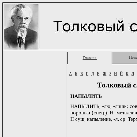
Пои
Главная
А
Б
В
Г
Д
Е
Ж
З
И
Й
К
Л
Толковый с
НАПЫЛИТЬ
НАПЫЛИТЬ, -лю, -лишь; сов. 
порошка (спец.). Н. металлич
II сущ. напыление, -я, ср. Тер