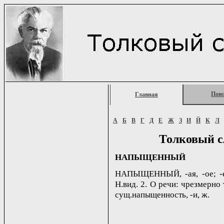
Пои
Главная
А
Б
В
Г
Д
Е
Ж
З
И
Й
К
Л
Толковый с
НАПЫЩЕННЫЙ
НАПЫЩЕННЫЙ, -ая, -ое; -ен
Н.вид. 2. О речи: чрезмерно 
сущ.напыщенность, -и, ж.