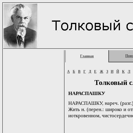
Пои
Главная
А
Б
В
Г
Д
Е
Ж
З
И
Й
К
Л
Толковый с
НАРАСПАШКУ
НАРАСПАШКУ, нареч. (разг.).
Жить н. (перен.: широко и о
иоткровенном, чистосердечн