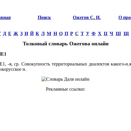
авная
Поиск
Ожегов С. И.
О про
Г
Д
Е
Ж
З
И
Й
К
Л
М
Н
О
П
Р
С
Т
У
Ф
Х
Ц
Ч
Ш
Щ
Толковый словарь Ожегова онлайн
Е1
, -я, ср. Совокупность территориальных диалектов какого-н.я
икорусское н.
Рекламные ссылки: