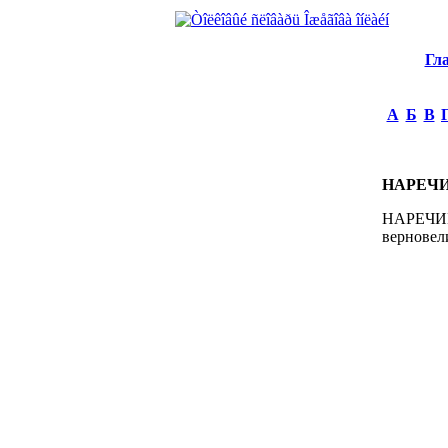
Гл
А
Б
В
НАРЕЧИ
НАРЕЧИЕ1
верновел