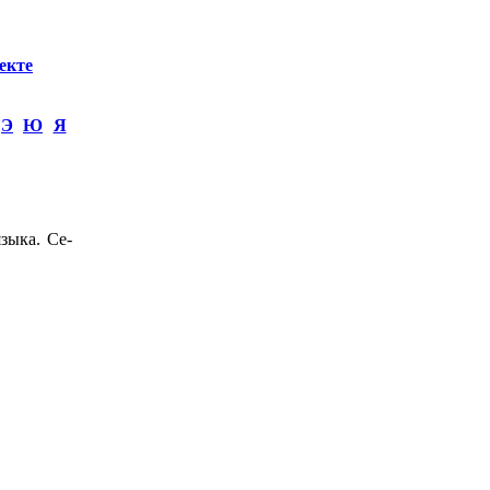
екте
Э
Ю
Я
зыка. Се-