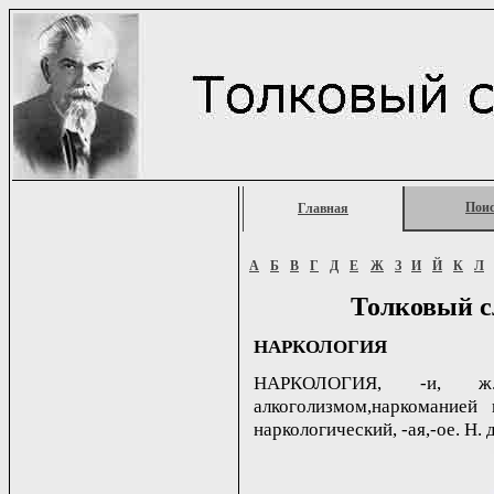
Пои
Главная
А
Б
В
Г
Д
Е
Ж
З
И
Й
К
Л
Толковый с
НАРКОЛОГИЯ
НАРКОЛОГИЯ, -и, ж.
алкоголизмом,наркоманией
наркологический, -ая,-ое. Н. 