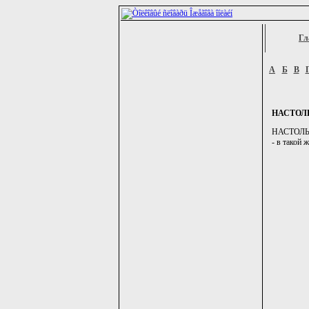
Гл
А
Б
В
НАСТОЛ
НАСТОЛЬКО,
- в такой 