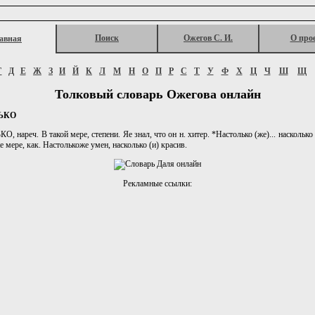
Поиск
Ожегов С. И.
О про
авная
Г
Д
Е
Ж
З
И
Й
К
Л
М
Н
О
П
Р
С
Т
У
Ф
Х
Ц
Ч
Ш
Щ
Толковый словарь Ожегова онлайн
ЬКО
 нареч. В такой мере, степени. Яе знал, что он н. хитер. *Настолько (же)... насколько (
же мере, как. Настолькоже умен, насколько (и) красив.
Рекламные ссылки: