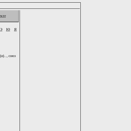
екте
Э
Ю
Я
и)..., союз