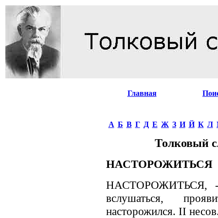
Главная
Пои
А
Б
В
Г
Д
Е
Ж
З
И
Й
К
Л
Толковый с
НАСТОРОЖИТЬСЯ
НАСТОРОЖИТЬСЯ, -жу
вслушаться, прояв
насторожился. II несов