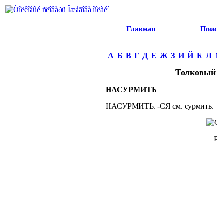
Главная
Пои
А
Б
В
Г
Д
Е
Ж
З
И
Й
К
Л
Толковый 
НАСУРМИТЬ
НАСУРМИТЬ, -СЯ см. сурмить.