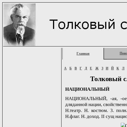
Пои
Главная
А
Б
В
Г
Д
Е
Ж
З
И
Й
К
Л
Толковый с
НАЦИОНАЛЬНЫЙ
НАЦИОНАЛЬНЫЙ, -ая, -ое; -
дляданной нации, свойственн
Н.театр. Н. костюм. 3. полн
Н.флаг. Н. доход. II сущ нацио