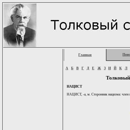
Пои
Главная
А
Б
В
Г
Д
Е
Ж
З
И
Й
К
Л
Толковый
НАЦИСТ
НАЦИСТ, -а, м. Сторонник нацизма: член нац