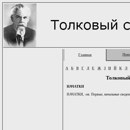
Пои
Главная
А
Б
В
Г
Д
Е
Ж
З
И
Й
К
Л
Толковый
НАЧАТКИ
НАЧАТКИ, -ов. Первые, начальные сведени