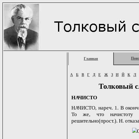
Пои
Главная
А
Б
В
Г
Д
Е
Ж
З
И
Й
К
Л
Толковый с
НАЧИСТО
НАЧИСТО, нареч. 1. В оконча
То же, что начистоту (
решительно(прост.). Н. отказа