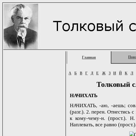
Пои
Главная
А
Б
В
Г
Д
Е
Ж
З
И
Й
К
Л
Толковый с
НАЧИХАТЬ
НАЧИХАТЬ, -аю, -аешь; сов.,
(разг.). 2. перен. Отнестись
к кому-чему-н. (прост.). Н.
Наплевать, все равно (прост.)