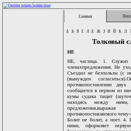
Поис
Главная
А
Б
В
Г
Д
Е
Ж
З
И
Й
К
Л
Толковый с
НЕ
НЕ, частица. 1. Служит
членахпредложения. Не ухо
Съездил не безпользы (с н
(вынужден согласиться
противопоставлении двух
сообщается в первом из них
кумы судака тащит (шуточ
находясь между ними,
предложения,выража
противопоставляемого чему-н
Болит не болит, а ноет. 4
ними, оформляет первую