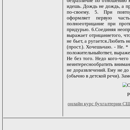
безразличие по отношению к
идешь. Дождь не дождь, а пр
по-своему. 5. При повто
оформляет первую част
полноеотрицание при прот
придурью. 6.Соединяя неопр
выражает отрицаниетого, что
не бьет, а ругается.Любить не 
(прост.). Хочешьчаю. - Не. * 
положительныйответ, выражен
Не без того. Недо кого-чего
неинтереснообратить внимани
не доразвлечений. Ему не до м
(обычно в детской речи). Зам
Р
онлайн курс бухгалтерии С