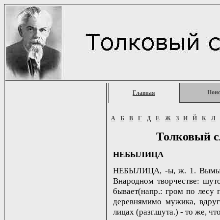
Пои
Главная
А
Б
В
Г
Д
Е
Ж
З
И
Й
К
Л
Толковый с
НЕБЫЛИЦА
НЕБЫЛИЦА, -ы, ж. 1. Вымыс
Внародном творчестве: шуто
бывает(напр.: гром по лесу 
деревнямимо мужика, вдруг
лицах (разг.шута.) - то же, чт