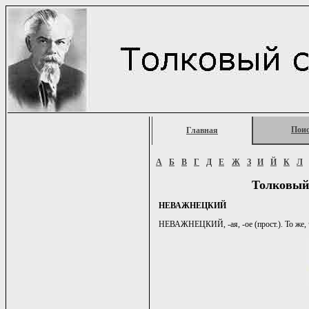
Пои
Главная
А
Б
В
Г
Д
Е
Ж
З
И
Й
К
Л
Толковый
НЕВАЖНЕЦКИЙ
НЕВАЖНЕЦКИЙ, -ая, -ое (прост.). То же, 