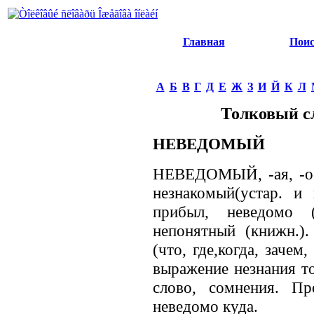
Главная
Пои
А
Б
В
Г
Д
Е
Ж
З
И
Й
К
Л
Толковый с
НЕВЕДОМЫЙ
НЕВЕДОМЫЙ, -ая, -ое; 
незнакомый(устар. и
прибыл, неведомо (в
непонятный (книжн.)
(что, где,когда, зачем,
выражение незнания то
слово, сомнения. Пр
неведомо куда.