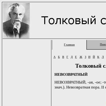
Пои
Главная
А
Б
В
Г
Д
Е
Ж
З
И
Й
К
Л
Толковый с
НЕВОЗВРАТНЫЙ
НЕВОЗВРАТНЫЙ, -ая, -ое; -тен
знач.). Невозвратная пора. II 