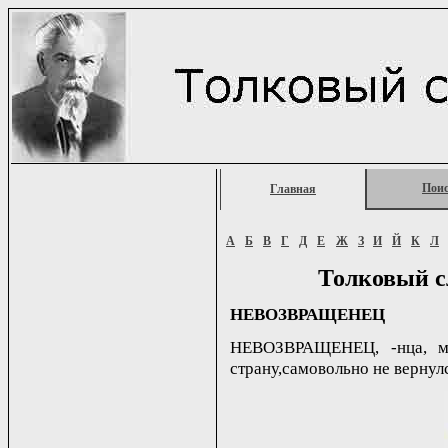
Пои
Главная
А
Б
В
Г
Д
Е
Ж
З
И
Й
К
Л
Толковый с
НЕВОЗВРАЩЕНЕЦ
НЕВОЗВРАЩЕНЕЦ, -нца, м.
страну,самовольно не вернулся