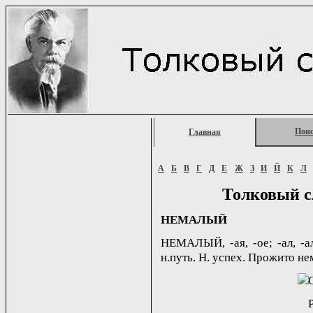
Пои
Главная
А
Б
В
Г
Д
Е
Ж
З
И
Й
К
Л
Толковый с
НЕМАЛЫЙ
НЕМАЛЫЙ, -ая, -ое; -ал, -а
н.путь. Н. успех. Прожито не