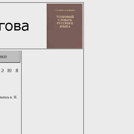
екте
Э
Ю
Я
алось н. Н.