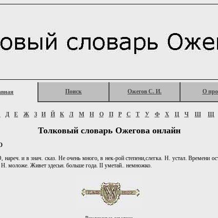
Поиск
Ожегов С. И.
О про
авная
Г
Д
Е
Ж
З
И
Й
К
Л
М
Н
О
П
Р
С
Т
У
Ф
Х
Ц
Ч
Ш
Щ
Толковый словарь Ожегова онлайн
О
ареч. и в знач. сказ. Не очень много, в нек-рой степени,слегка. Н. устал. Времени ост
 Н. моложе. Живет здесьн. больше года. II уметай.. немножко.