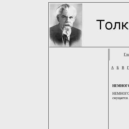
Гл
А
Б
В
НЕМНОГ
НЕМНОГО, н
смущается.