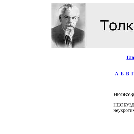
Гл
А
Б
В
НЕОБУ
НЕОБУЗДАН
неукротим