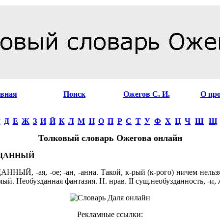
авная
Поиск
Ожегов С. И.
О пр
Г
Д
Е
Ж
З
И
Й
К
Л
М
Н
О
П
Р
С
Т
У
Ф
Х
Ц
Ч
Ш
Щ
Толковый словарь Ожегова онлайн
ЗДАННЫЙ
НЫЙ, -ая, -ое; -ан, -анна. Такой, к-рый (к-рого) ничем нельз
ый. Необузданная фантазия. Н. нрав. II сущ.необузданность, -и, 
Рекламные ссылки: