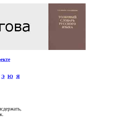
оекте
Э
Ю
Я
ясдержать,
ж.