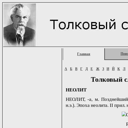
Пои
Главная
А
Б
В
Г
Д
Е
Ж
З
И
Й
К
Л
Толковый с
НЕОЛИТ
НЕОЛИТ, -а, м. Позднейший
н.э.). Эпоха неолита. II прил. 