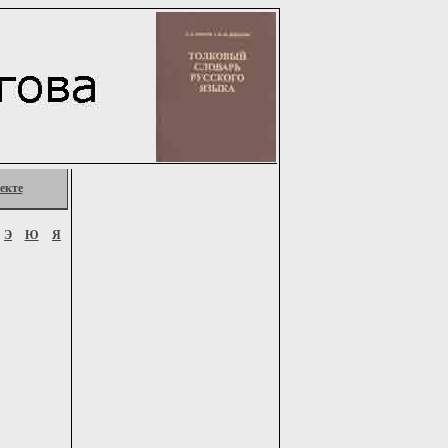
екте
Э
Ю
Я