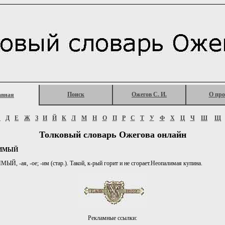
Поиск
Ожегов С. И.
О про
авная
Г
Д
Е
Ж
З
И
Й
К
Л
М
Н
О
П
Р
С
Т
У
Ф
Х
Ц
Ч
Ш
Щ
Толковый словарь Ожегова онлайн
ИМЫЙ
, -ая, -ое; -им (стар.). Такой, к-рый горит и не сгорает.Неопалимая купина.
Рекламные ссылки: