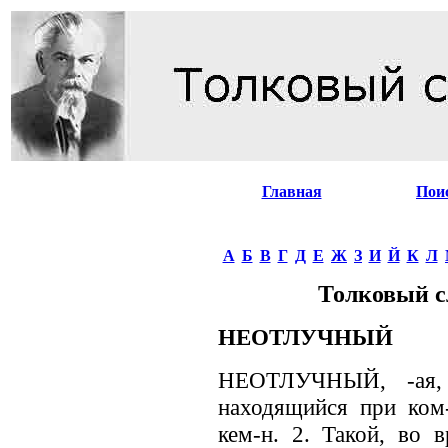
Главная
Пои
А
Б
В
Г
Д
Е
Ж
З
И
Й
К
Л
Толковый с
НЕОТЛУЧНЫЙ
НЕОТЛУЧНЫЙ, -ая, -
находящийся при ком-
кем-н. 2. Такой, во 