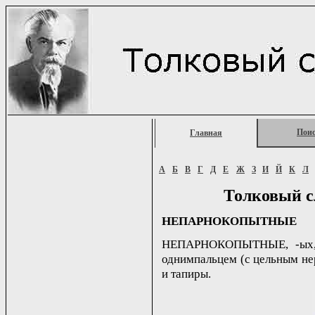
Пои
Главная
А
Б
В
Г
Д
Е
Ж
З
И
Й
К
Л
Толковый с
НЕПАРНОКОПЫТНЫЕ
НЕПАРНОКОПЫТНЫЕ, -ых, е
однимпальцем (с цельным не
и тапиры.