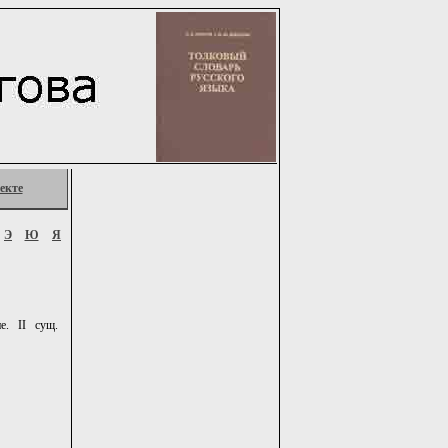
екте
Э
Ю
Я
е. II сущ.