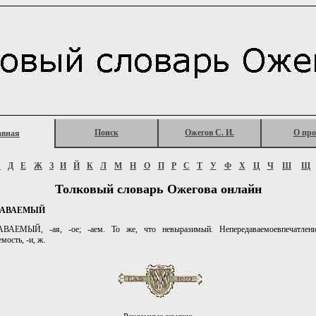
Поиск
Ожегов С. И.
О про
авная
Г
Д
Е
Ж
З
И
Й
К
Л
М
Н
О
П
Р
С
Т
У
Ф
Х
Ц
Ч
Ш
Щ
Толковый словарь Ожегова онлайн
ДАВАЕМЫЙ
АЕМЫЙ, -ая, -ое; -аем. То же, что невыразимый. Непередаваемоевпечатлени
мость, -и, ж.