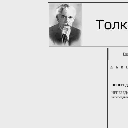
Гл
А
Б
В
НЕПЕРЕ
НЕПЕРЕДАВ
непередавае