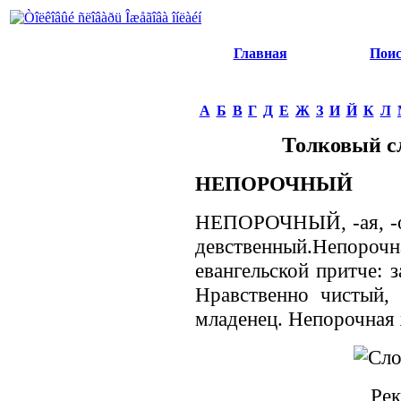
Главная
Пои
А
Б
В
Г
Д
Е
Ж
З
И
Й
К
Л
Толковый с
НЕПОРОЧНЫЙ
НЕПОРОЧНЫЙ, -ая, -ое;
девственный.Непорочна
евангельской притче: 
Нравственно чистый,
младенец. Непорочная ж
Рек