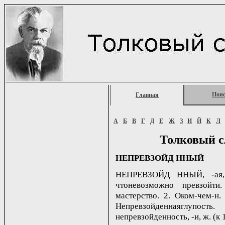
Пои
Главная
А
Б
В
Г
Д
Е
Ж
З
И
Й
К
Л
Толковый с
НЕПРЕВЗОЙД ННЫЙ
НЕПРЕВЗОЙД ННЫЙ, -ая, -
чтоневозможно превзойти
мастерство. 2. Оком-чем-н.
Непревзойденнаяглупость
непревзойденность, -и, ж. (к 