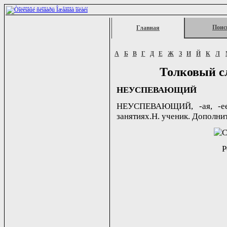
Поис
Главная
А
Б
В
Г
Д
Е
Ж
З
И
Й
К
Л
Толковый с
НЕУСПЕВАЮЩИЙ
НЕУСПЕВАЮЩИЙ, -ая, -ее.
занятиях.Н. ученик. Дополни
Р