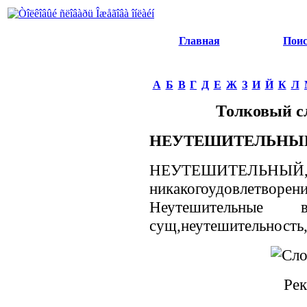
Главная
Пои
А
Б
В
Г
Д
Е
Ж
З
И
Й
К
Л
Толковый с
НЕУТЕШИТЕЛЬНЫ
НЕУТЕШИТЕЛЬНЫЙ, -ая
никакогоудовлет
Неутешительные 
сущ,неутешительность, 
Рек