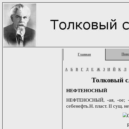
Пои
Главная
А
Б
В
Г
Д
Е
Ж
З
И
Й
К
Л
Толковый с
НЕФТЕНОСНЫЙ
НЕФТЕНОСНЫЙ, -ая, -ое; -
себенефть.Н. пласт. II сущ. н