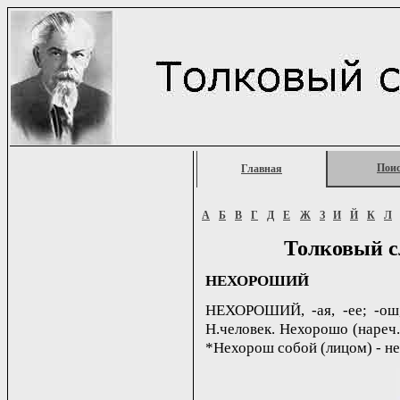
Пои
Главная
А
Б
В
Г
Д
Е
Ж
З
И
Й
К
Л
Толковый с
НЕХОРОШИЙ
НЕХОРОШИЙ, -ая, -ее; -ош,
Н.человек. Нехорошо (нареч.)
*Нехорош собой (лицом) - не