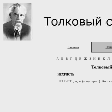
Пои
Главная
А
Б
В
Г
Д
Е
Ж
З
И
Й
К
Л
Толковый
НЕХРИСТЬ
НЕХРИСТЬ, -я, м. (устар. прост.). Жесток