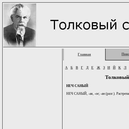
Пои
Главная
А
Б
В
Г
Д
Е
Ж
З
И
Й
К
Л
Толковый
НЕЧ САНЫЙ
НЕЧ САНЫЙ, -ая, -ое; -ан (разг.). Растре