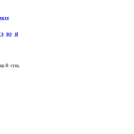
екте
Э
Ю
Я
р.II сущ.