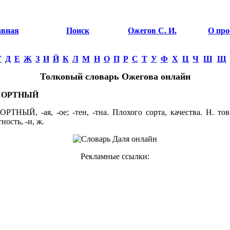
авная
Поиск
Ожегов С. И.
О про
Г
Д
Е
Ж
З
И
Й
К
Л
М
Н
О
П
Р
С
Т
У
Ф
Х
Ц
Ч
Ш
Щ
Толковый словарь Ожегова онлайн
СОРТНЫЙ
ТНЫЙ, -ая, -ое; -тен, -тна. Плохого сорта, качества. Н. това
ность, -и, ж.
Рекламные ссылки: