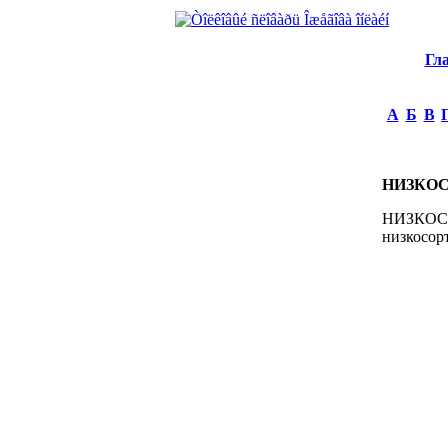
Гл
А
Б
В
НИЗКО
НИЗКОСОР
низкосорт