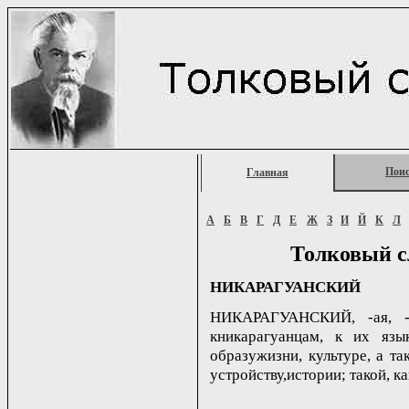
Пои
Главная
А
Б
В
Г
Д
Е
Ж
З
И
Й
К
Л
Толковый с
НИКАРАГУАНСКИЙ
НИКАРАГУАНСКИЙ, -ая, -о
кникарагуанцам, к их язык
образужизни, культуре, а та
устройству,истории; такой, ка