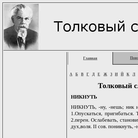
Пои
Главная
А
Б
В
Г
Д
Е
Ж
З
И
Й
К
Л
Толковый с
НИКНУТЬ
НИКНУТЬ, -ну, -нешь; ник и
1.Опускаться, пригибаться. 
2.перен. Ослабевать, станов
дух,воля. II сов. поникнуть, -н