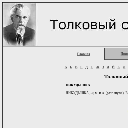
Пои
Главная
А
Б
В
Г
Д
Е
Ж
З
И
Й
К
Л
Толковый
НИКУДЫШКА
НИКУДЫШКА, -и, м. и ж. (разг. шутл.). 