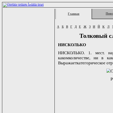
Поис
Главная
А
Б
В
Г
Д
Е
Ж
З
И
Й
К
Л
Толковый с
НИСКОЛЬКО
НИСКОЛЬКО. 1. мест. на
какомколичестве, ни в как
Выражаеткатегорическое отриц
Р