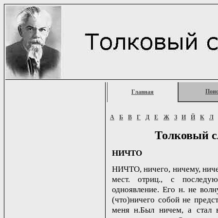
Пои
Главная
А
Б
В
Г
Д
Е
Ж
З
И
Й
К
Л
Толковый с
НИЧТО
НИЧТО, ничего, ничему, ничем
мест. отриц., с послед
одноявление. Его н. не волну
(что)ничего собой не предст
меня н.Был ничем, а стал в