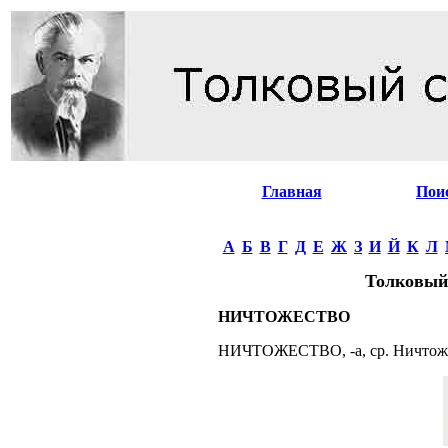
Главная
Пои
А
Б
В
Г
Д
Е
Ж
З
И
Й
К
Л
Толковый
НИЧТОЖЕСТВО
НИЧТОЖЕСТВО, -а, ср. Ничтожн