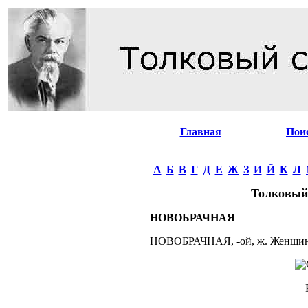
Главная
Пои
А
Б
В
Г
Д
Е
Ж
З
И
Й
К
Л
Толковый
НОВОБРАЧНАЯ
НОВОБРАЧНАЯ, -ой, ж. Женщина,