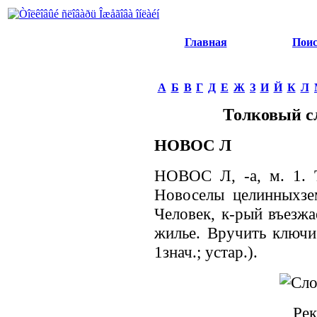
Главная
Пои
А
Б
В
Г
Д
Е
Ж
З
И
Й
К
Л
Толковый с
НОВОС Л
НОВОС Л, -а, м. 1. Т
Новоселы целинныхзем
Человек, к-рый въезжа
жилье. Вручить ключи 
1знач.; устар.).
Рек