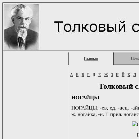
Пои
Главная
А
Б
В
Г
Д
Е
Ж
З
И
Й
К
Л
Толковый с
НОГАЙЦЫ
НОГАЙЦЫ, -ев, ед. -аец, -ай
ж. ногайка, -и. II прил. ногайс