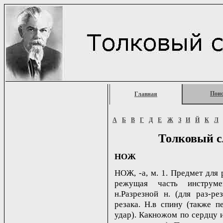
Пои
Главная
А
Б
В
Г
Д
Е
Ж
З
И
Й
К
Л
Толковый с
НОЖ
НОЖ, -а, м. 1. Предмет для 
режущая часть инструме
н.Разрезной н. (для раз-р
резака. Н.в спину (также пе
удар). Какножом по сердцу и