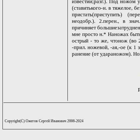
известии;разг.). Под ножом 
(ставитького-н. в тяжелое, б
пристать(приступить) (пер
неодобр.). 2.перен., в зн
причиняет большиезатруднения
мне просто н.* Наножах быть
острый - то же, чтонож (во 
-прил. ножевой, -ая,-ое (к 1 
ранение (от удараножом). Но
Copyright(C) Ожегов Сергей Иванович 2008-2024