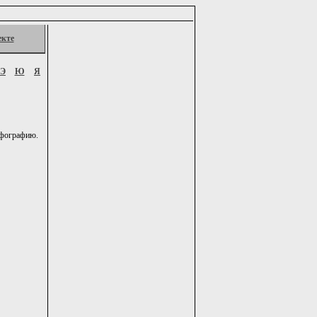
екте
Э
Ю
Я
рфографию.