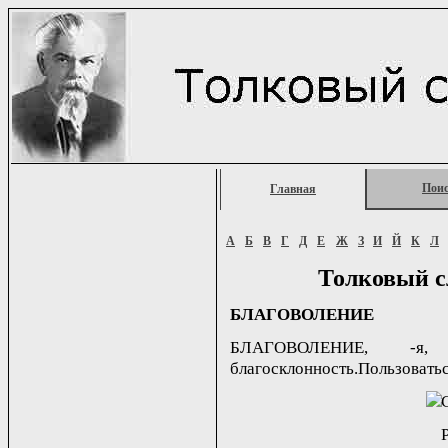
Пои
Главная
А
Б
В
Г
Д
Е
Ж
З
И
Й
К
Л
Толковый с
БЛАГОВОЛЕНИЕ
БЛАГОВОЛЕНИЕ, -я, с
благосклонность.Пользоватьс