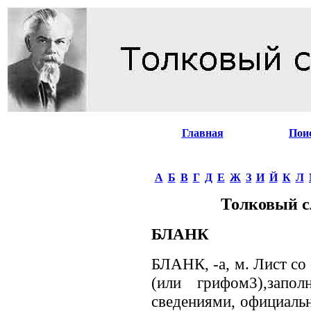
Главная
Пои
А
Б
В
Г
Д
Е
Ж
З
И
Й
К
Л
Толковый с
БЛАНК
БЛАНК, -а, м. Лист со
(или грифом3),запо
сведениями, официальн