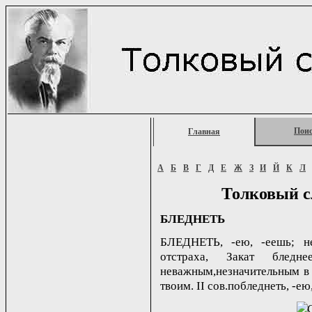
Пои
Главная
А
Б
В
Г
Д
Е
Ж
З
И
Й
К
Л
Толковый с
БЛЕДНЕТЬ
БЛЕДНЕТЬ, -ею, -еешь; не
отстраха, Закат бледн
неважным,незначительным в 
твоим. II сов.побледнеть, -ею